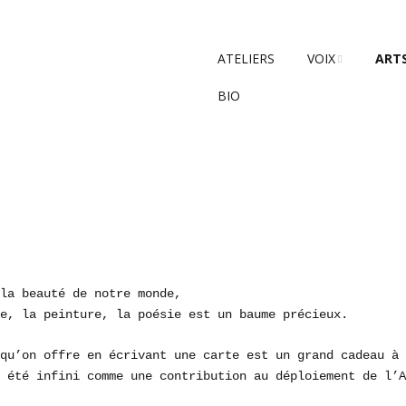
ATELIERS
VOIX
ARTS
BIO
INTERMÈDES EN 
PORT
| parc nationaux
EXPO
ÉCHAPPÉES VOCAL
performance littér
ETE I
poétique et music
ART E
LE VAISSEAU | cré
sonore
la beauté de notre monde,
MES CHANSONS
e, la peinture, la poésie est un baume précieux.
qu’on offre en écrivant une carte est un grand cadeau à 
 été infini comme une contribution au déploiement de l’A