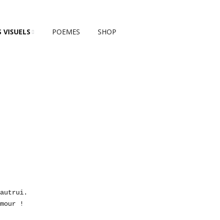
 VISUELS
POEMES
SHOP
NATURE
FOLIO
SITIONS
ES |
aire,
NFINI
ale
T ENTREPRISE
ation
autrui.
mour !