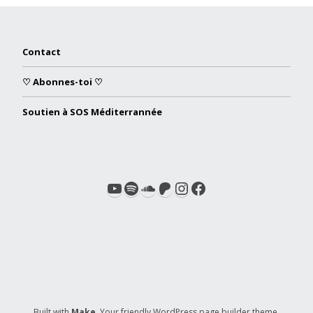
Contact
♡ Abonnes-toi ♡
Soutien à SOS Méditerrannée
Built with
Make
. Your friendly WordPress page builder theme.